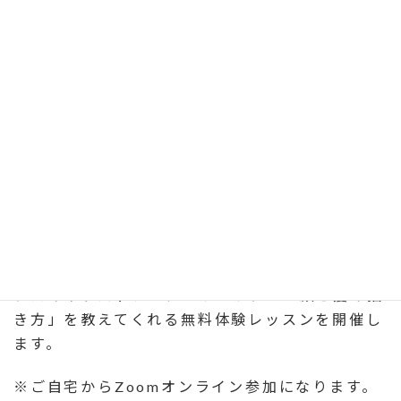
コ
ナ
ン
ビ
子ども向けのイラスト・マンガ教室を行う「子ど
テ
ゲ
もデザインアカデミー」と一般社団法人 発達凸
ン
ー
凹アソシエーションの共催イベントです。
ツ
シ
へ
ョ
ス
ン
キ
に
ッ
移
プ
動
プロのイラストレーターが「かわいい顔と髪の描
き方」を教えてくれる無料体験レッスンを開催し
ます。
※ご自宅からZoomオンライン参加になります。