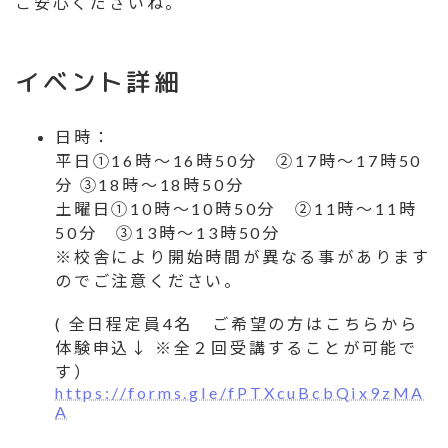
ご安心くださいね。
イベント詳細
日時：
平日①16時〜16時50分 ②17時〜17時50
分 ③18時〜18時50分
土曜日①10時〜10時50分 ②11時〜11時
50分 ③13時〜13時50分
※校舎により開始時間が異なる事があります
のでご注意ください。
( 全日程定員4名 ご希望の方はこちらから
体験申込↓ ※全２回受講することが可能で
す）
https://forms.gle/fPTXcuBcbQix9zMA
A