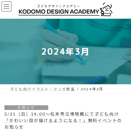
コ
ナ
ン
ビ
テ
ゲ
ン
ー
ツ
シ
へ
ョ
ス
ン
2024年3月
キ
に
ッ
移
プ
動
子ども向けイラスト・マンガ教室
2024年3月
お知らせ
3/31（日）14:00〜松本市立博物館にて子ども向け
「かわいい目が描けるようになる！」無料イベントの
お知らせ