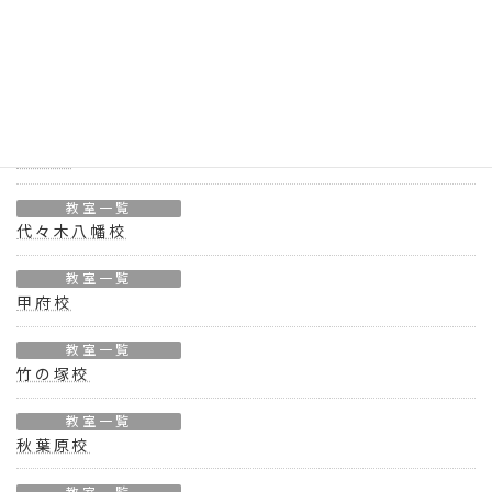
市川校
教室一覧
茨城 八千代校
教室一覧
初台校
教室一覧
代々木八幡校
教室一覧
甲府校
教室一覧
竹の塚校
教室一覧
秋葉原校